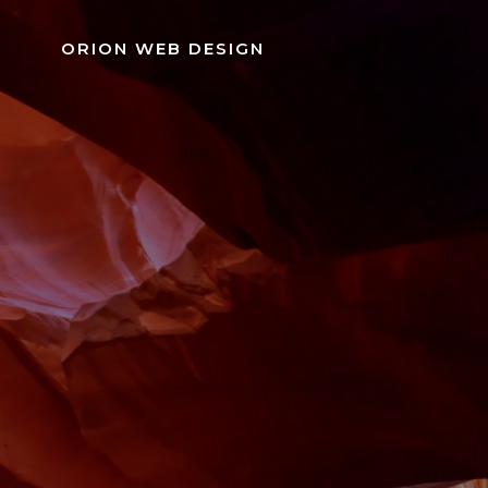
Pular
para
ORION WEB DESIGN
o
conteúdo