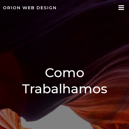
Pular
ORION WEB DESIGN
para
o
conteúdo
Como
Trabalhamos